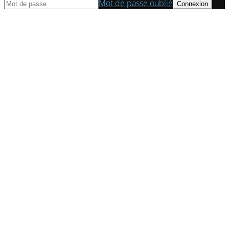
Mot de passe oublié
© Axess Conseil | Cabinet d'expert comptable à Paris 2022