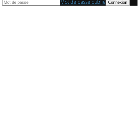
Mot de passe oublié
© Axess Conseil | Cabinet d'expert comptable à Paris 2022