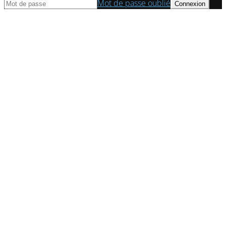
Mot de passe oublié
© Axess Conseil | Cabinet d'expert comptable à Paris 2022