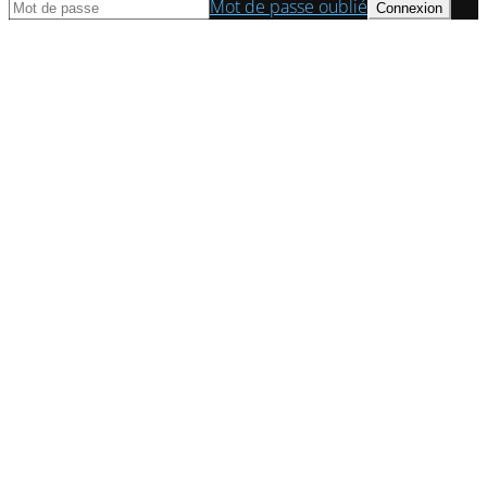
Mot de passe oublié
© Axess Conseil | Cabinet d'expert comptable à Paris 2022