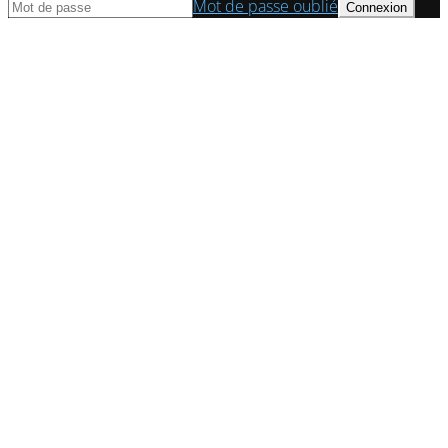
Mot de passe oublié
© Axess Conseil | Cabinet d'expert comptable à Paris 2022